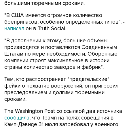
"В США имеется огромное количество
боеприпасов, особенно определенных типов", -
написал
он в Truth Social.
"В дополнении к этому, большие объемы
производятся и поставляются Соединенным
Штатам по мере необходимости. Оборонные
компании строят максимальное в истории
страны количество заводов и фабрик".
Тем, кто распространяет "предательские"
фейки о нехватке вооружений, он пригрозил
преследованием и долгими тюремными
сроками.
The Washington Post со ссылкой два источника
сообщила
, что Трамп на полях совещания в
Кэмп-Дэвиде 31 июля затребовал у военного
министра Пита Хегсета объяснений из-за
истощения запасов ракет на фоне конфликта с