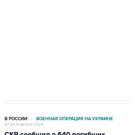
Путин сообщил о решении сосредоточить в
одних руках все службы тыла Минобороны
Как российские медицинские технологии
выходят на мировые рынки
Социальная реклама, АНО «Национальные приоритеты».
ИНН 7725383515 Erid: F7NfYUJCUneVdTRF8PRs
Трамп заявил, что переговоры с Ираном
начнутся в понедельник
В РОССИИ
ВОЕННАЯ ОПЕРАЦИЯ НА УКРАИНЕ
→
07:04, 6 августа 2026
СКР сообщил о 640 погибших
мирных жителях при вторжении