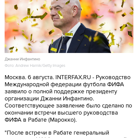
Джанни Инфантино
Фото: Andrew Harnik/Getty Images
Москва. 6 августа. INTERFAX.RU - Руководство
Международной федерации футбола ФИФА
заявило о полной поддержке президенту
организации Джанни Инфантино.
Соответствующее заявление было сделано по
окончании встречи высшего руководства
ФИФА в Рабате (Марокко).
"После встречи в Рабате генеральный
секретарь ФИФА и присутствовавшие на ней
члены правления федерации подтвердили