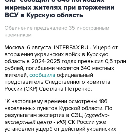
ВСУ в Курскую область
Обвинение предъявлено 35 иностранным
наемникам
Москва. 6 августа. INTERFAX.RU - Ущерб от
вторжения украинских войск в Курскую
область в 2024-2025 годах превысил 0,5 трлн
рублей, погибшими числятся 640 местных
жителей,
сообщила
официальный
представитель Следственного комитета
России (СКР) Светлана Петренко.
"К настоящему времени осмотрены 186
населенных пунктов Курской области. По
результатам экспертиз в СЭЦ (
судебно-
экспертный центр - ИФ
) СК России уже
установлен ущерб от действий украинских
вооруженных формирований на сумму 504,9
млрд рублей", - сказала Петренко в четверг