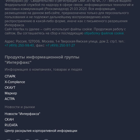
"Интерфакс.ру". Свидетельство о регистрации СМИ ЭЛ № ФС 77 - 84928 выдано
Федеральной службой по надзору в сфере связи, информационных технологий и
массовых коммуникаций (Роскомнадзор) 21.03.2023. Вся информация,
размещенная на данном веб-сайте, предназначена только для персонального
пользования и не подлежит дальнейшему воспроизведению и/или
распространению в какой-либо форме, иначе как с письменного разрешения
Интерфакса.
Сайт Interfax.ru (далее – сайт) использует файлы cookie. Продолжая работу с
сайтом, Вы соглашаетесь на сбор и последующую
обработку файлов cookie
.
Адрес: Россия, 127006, Москва, 1-я Тверская-Ямская улица, дом 2, стр.1, тел.:
+7 (499) 250-98-40
, факс:
+7 (499) 250-97-27
Продукты информационной группы
"Интерфакс"
Информация о компаниях, товарах и людях
СПАРК
X-Compliance
СКАУТ
Маркер
АСТРА
Новости и рынки
Новости "Интерфакса"
СКАН
RUDATA
Центр раскрытия корпоративной информации