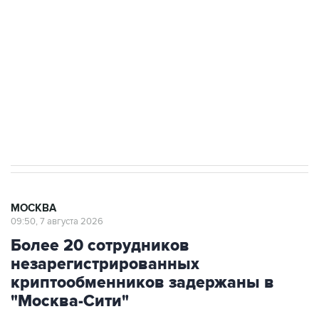
Как российские медицинские технологии
выходят на мировые рынки
Социальная реклама, АНО «Национальные приоритеты».
ИНН 7725383515 Erid: F7NfYUJCUneVdTRF8PRs
Аксенов сообщил о четвертом погибшем в
результате атаки ВСУ на Крым
МОСКВА
09:50, 7 августа 2026
Более 20 сотрудников
незарегистрированных
криптообменников задержаны в
"Москва-Сити"