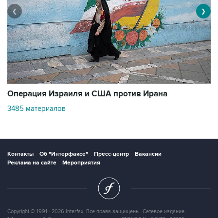
❮
❯
В
Операция Израиля и США против Ирана
1
3485 материалов
Контакты
Об "Интерфаксе"
Пресс-центр
Вакансии
Реклама на сайте
Мероприятия
Copyright © 1991—2026 Interfax. Все права защищены. Сетевое издание