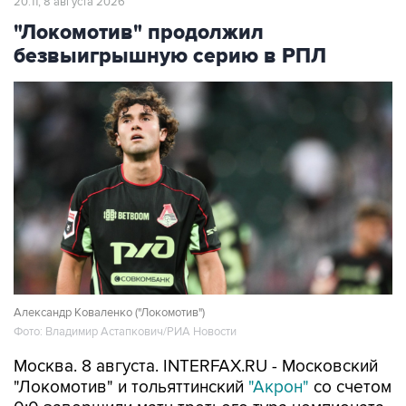
20:11, 8 августа 2026
"Локомотив" продолжил
безвыигрышную серию в РПЛ
Александр Коваленко ("Локомотив")
Фото: Владимир Астапкович/РИА Новости
Москва. 8 августа. INTERFAX.RU - Московский
"Локомотив" и тольяттинский
"Акрон"
со счетом