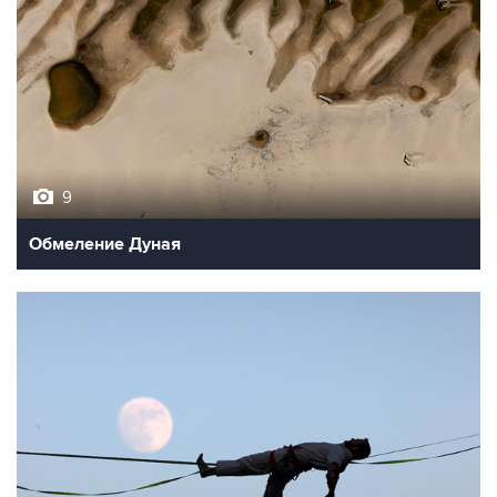
9
Обмеление Дуная