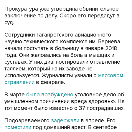
заключение по делу. Скоро его передадут в
суд.
Сотрудники Таганрогского авиационного
научно-технического комплекса им. Бериева
начали поступать в больницу в январе 2018
года. Они жаловались на боль в мышцах и
суставах. У них диагностировали отравление
таллием, который на их заводе не
используется. Журналисты узнали о
массовом
отравлении
в феврале.
В марте
было возбуждено
уголовное дело об
умышленном причинении вреда здоровью. На
тот момент было известно о 37 пострадавших.
Подозреваемого
задержали
в апреле. Его
поместили
под домашний арест. В сентябре
2018 год его отпустили под подписку о
невыезде, но
отстранили
от работы.