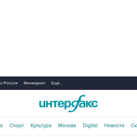
с-Россия
Финмаркет
Еще...
а
Спорт
Культура
Москва
Digital
Новости
С