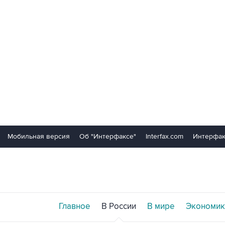
Мобильная версия
Об "Интерфаксе"
Interfax.com
Интерфак
Главное
В России
В мире
Экономик