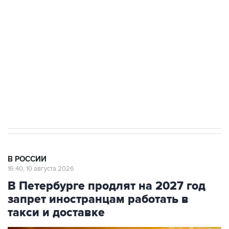
Беспилотные технологии и ИИ на службе у
электросетевых объектов и агрокомплексов
Социальная реклама, АНО «Национальные приоритеты».
ИНН 7725383515 Erid: F7NfYUJCUneVdwcydK6A
Путин вывел "Шереметьево" из
стратегического списка с целью снять
препятствие для приватизации
В РОССИИ
16:40, 10 августа 2026
В Петербурге продлят на 2027 год
запрет иностранцам работать в
такси и доставке