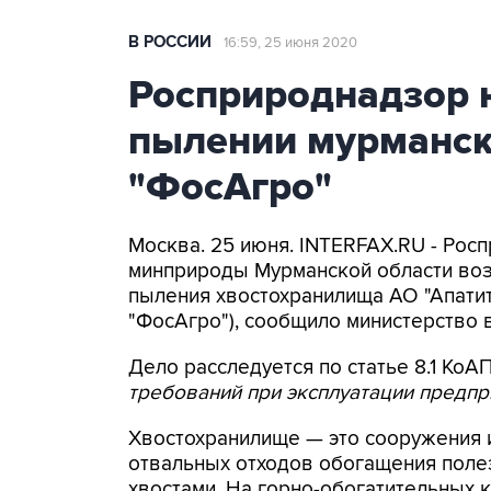
В РОССИИ
16:59, 25 июня 2020
Росприроднадзор 
пылении мурманск
"ФосАгро"
Москва. 25 июня. INTERFAX.RU - Рос
минприроды Мурманской области воз
пыления хвостохранилища АО "Апатит
"ФосАгро"), сообщило министерство в
Дело расследуется по статье 8.1 КоАП
требований при эксплуатации предпр
Хвостохранилище — это сооружения 
отвальных отходов обогащения поле
хвостами. На горно-обогатительных