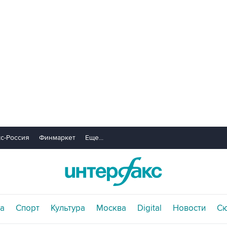
с-Россия
Финмаркет
Еще...
а
Спорт
Культура
Москва
Digital
Новости
С