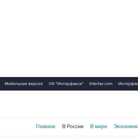
Мобильная версия
Об "Интерфаксе"
Interfax.com
Интерфак
Главное
В России
В мире
Экономик