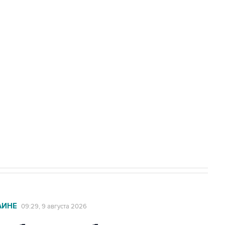
амарской области подверглось атаке
а службе у электросетевых объектов и
НН 7725383515 Erid: F7NfYUJCUneVdwcydK6A
2027 года импорт, выпуск и обращение
АИНЕ
09:29, 9 августа 2026