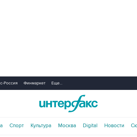
с-Россия
Финмаркет
Еще...
а
Спорт
Культура
Москва
Digital
Новости
С