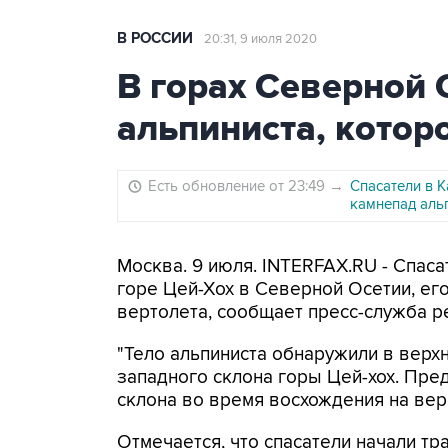
В РОССИИ
20:31, 9 июля 2020
В горах Северной 
альпиниста, котор
Есть обновление от 23:49
→
Спасатели в 
камнепад аль
Москва. 9 июля. INTERFAX.RU - Спаса
горе Цей-Хох в Северной Осетии, его
вертолета, сообщает пресс-служба р
"Тело альпиниста обнаружили в верхн
западного склона горы Цей-хох. Пре
склона во время восхождения на верш
Отмечается, что спасатели начали тр