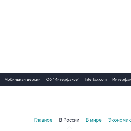
Мобильная версия
Об "Интерфаксе"
Interfax.com
Интерфак
Главное
В России
В мире
Экономик