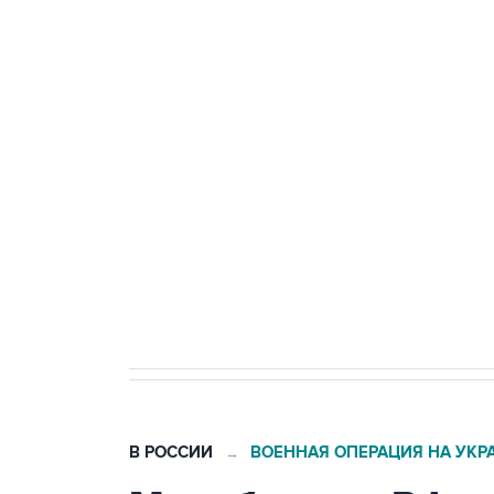
Промышленное предприятие в С
БПЛА
Беспилотные технологии и ИИ н
агрокомплексов
Социальная реклама, АНО «Национальные приоритеты».
И
Кабмин РФ разрешил до 1 июля 
бензина Евро 2, Евро 3, Евро 4
В РОССИИ
ВОЕННАЯ ОПЕРАЦИЯ НА УКР
→