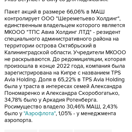
контролирует ООО "Шереметьево Холдинг",
единственным владельцем которого является
МКООО "ТПС Авиа Холдинг ЛТД" - резидент
специального административного района на
территории острова Октябрьский в
Калининградской области. Учредители МКООО
не раскрываются. До редомициляции, которая
произошла в конце 2022 года, компания была
зарегистрирована на Кипре с названием TPS
Avia Holding. Доля в 65,22% в TPS Avia Holding
была у траста в интересах семей Александра
Пономаренко и Александра Скоробогатько,
34,78% было у Аркадия Ротенберга.
Росимущество владело 30,46% МАШ, 2,43%
было у
"Аэрофлота"
, 1,05% - у менеджмента
аэропорта.
Шереметьево
Росимущество
Владимир Путин