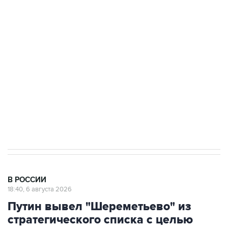
Росгвардии
Как российские медицинские технологии
выходят на мировые рынки
Социальная реклама, АНО «Национальные приоритеты».
ИНН 7725383515 Erid: F7NfYUJCUneVdTRF8PRs
Аксенов сообщил о четвертом погибшем в
результате атаки ВСУ на Крым
В РОССИИ
18:40, 6 августа 2026
Путин вывел "Шереметьево" из
стратегического списка с целью
снять препятствие для
приватизации