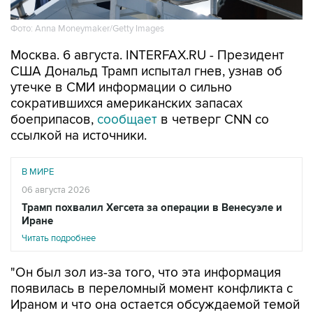
Москва. 6 августа. INTERFAX.RU - Президент
США Дональд Трамп испытал гнев, узнав об
утечке в СМИ информации о сильно
сократившихся американских запасах
боеприпасов,
сообщает
в четверг CNN со
ссылкой на источники.
В МИРЕ
06 августа 2026
Трамп похвалил Хегсета за операции в Венесуэле и
Иране
Читать подробнее
"Он был зол из-за того, что эта информация
появилась в переломный момент конфликта с
Ираном и что она остается обсуждаемой темой
в момент, когда он хочет демонстрировать
силу", - рассказали собеседники телеканала.