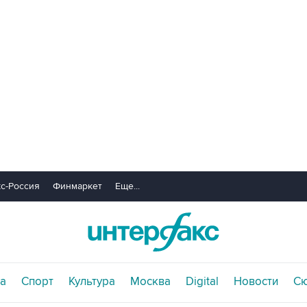
с-Россия
Финмаркет
Еще...
а
Спорт
Культура
Москва
Digital
Новости
С