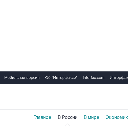
Мобильная версия
Об "Интерфаксе"
Interfax.com
Интерфак
Главное
В России
В мире
Экономик