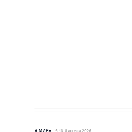
Три человека погибли, двое ра
Удмуртии
Путин сообщил о решении сосре
тыла Минобороны
Как российские медицинские т
Социальная реклама, АНО «Национальные приоритеты».
И
Трамп заявил, что переговоры 
В МИРЕ
16:46, 6 августа 2026