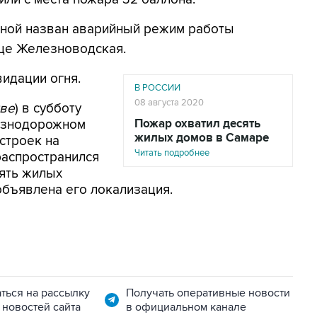
иной назван аварийный режим работы
це Железноводская.
идации огня.
В РОССИИ
08 августа 2020
кве
) в субботу
лезнодорожном
Пожар охватил десять
жилых домов в Самаре
строек на
Читать подробнее
распространился
сять жилых
объявлена его локализация.
ться на рассылку
Получать оперативные новости
 новостей сайта
в официальном канале