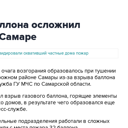
аллона осложнил
 Самаре
видировали охвативший частные дома пожар
а очага возгорания образовалось при тушении
рожном районе Самары из-за взрыва баллона
лужба ГУ МЧС по Самарской области.
л взрыв газового баллона, горящие элементы
о домов, в результате чего образовался еще
есс-службе.
тельные подразделения работали в сложных
или с места пожара 32 баллона.