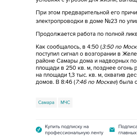
При этом предварительной его прич
электропроводки в доме №23 по ули
Продолжается работа по полной ликв
Как сообщалось, в 4:50 (
3:50 по Мос
поступил сигнал о возгорании в Же
районе Самары дома и надворных по
площади в 250 кв. м, позднее огонь 
на площади 1,3 тыс. кв. м, охватив де
домов. В 8:46 (
7:46 по Москве
) была 
Самара
МЧС
Купить подписку на
Подписа
профессиональную ленту
главных