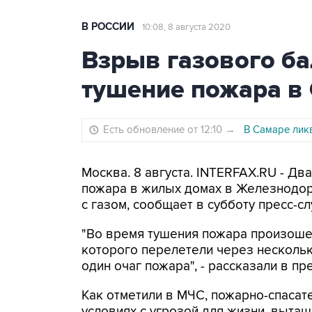
В РОССИИ
10:08, 8 августа 2020
Взрыв газового б
тушение пожара в
Есть обновление от 12:10
→
В Самаре лик
Москва. 8 августа. INTERFAX.RU - Дв
пожара в жилых домах в Железнодо
с газом, сообщает в субботу пресс-с
"Во время тушения пожара произоше
которого перелетели через нескольк
один очаг пожара", - рассказали в пр
Как отметили в МЧС, пожарно-спаса
условиях с угрозой для жизни, вытащ