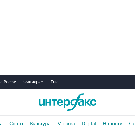
с-Россия
Финмаркет
Еще...
а
Спорт
Культура
Москва
Digital
Новости
С