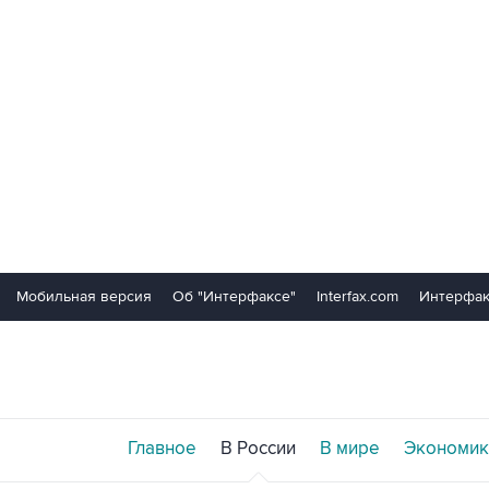
Мобильная версия
Об "Интерфаксе"
Interfax.com
Интерфак
Главное
В России
В мире
Экономик