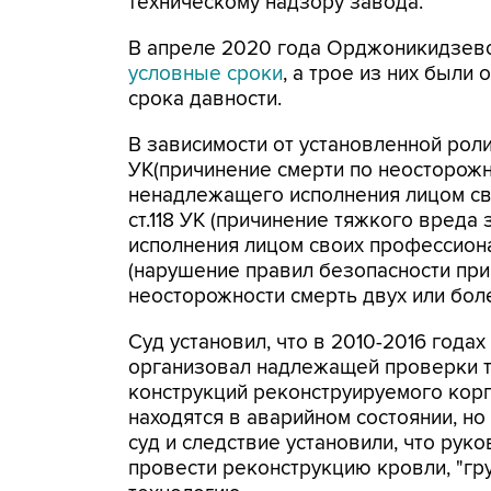
техническому надзору завода.
В апреле 2020 года Орджоникидзевс
условные сроки
, а трое из них были
срока давности.
В зависимости от установленной роли
УК(причинение смерти по неосторож
ненадлежащего исполнения лицом сво
ст.118 УК (причинение тяжкого вред
исполнения лицом своих профессионал
(нарушение правил безопасности при
неосторожности смерть двух или боле
Суд установил, что в 2010-2016 года
организовал надлежащей проверки т
конструкций реконструируемого корп
находятся в аварийном состоянии, н
суд и следствие установили, что ру
провести реконструкцию кровли, "гр