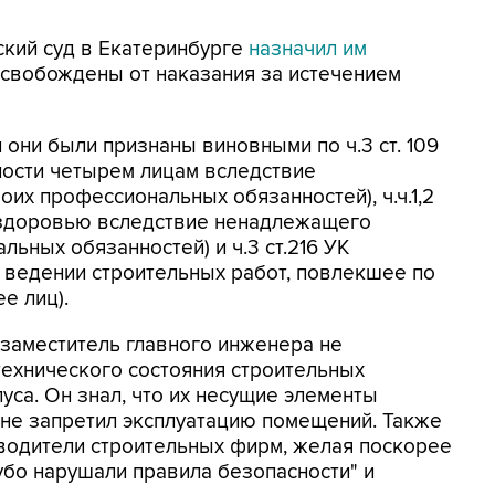
кий суд в Екатеринбурге
назначил им
 освобождены от наказания за истечением
 они были признаны виновными по ч.3 ст. 109
ности четырем лицам вследствие
их профессиональных обязанностей), ч.ч.1,2
а здоровью вследствие ненадлежащего
ьных обязанностей) и ч.3 ст.216 УК
 ведении строительных работ, повлекшее по
е лиц).
х заместитель главного инженера не
ехнического состояния строительных
уса. Он знал, что их несущие элементы
о не запретил эксплуатацию помещений. Также
ководители строительных фирм, желая поскорее
убо нарушали правила безопасности" и