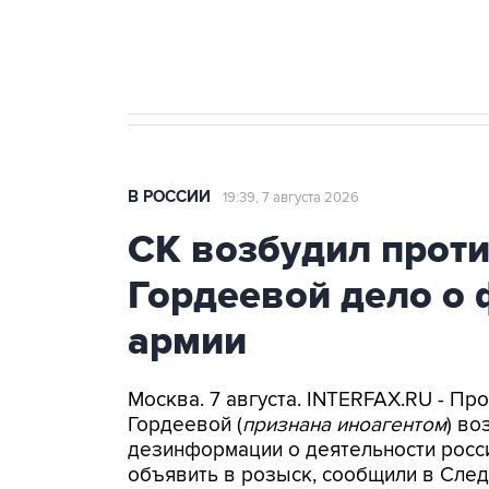
Аксенов сообщил о четвертом п
Крым
В РОССИИ
19:39, 7 августа 2026
СК возбудил прот
Гордеевой дело о 
армии
Москва. 7 августа. INTERFAX.RU - П
Гордеевой (
признана иноагентом
) во
дезинформации о деятельности росси
объявить в розыск, сообщили в След