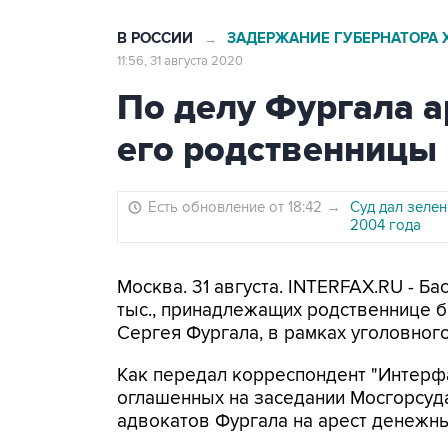
В РОССИИ
ЗАДЕРЖАНИЕ ГУБЕРНАТОРА 
→
11:56, 31 августа 2020
По делу Фургала а
его родственницы
Есть обновление от 18:42
→
Суд дал зеле
2004 года
Москва. 31 августа. INTERFAX.RU - 
тыс., принадлежащих родственнице 
Сергея Фургала, в рамках уголовного
Как передал корреспондент "Интерфак
оглашенных на заседании Мосгорсуд
адвокатов Фургала на арест денежны