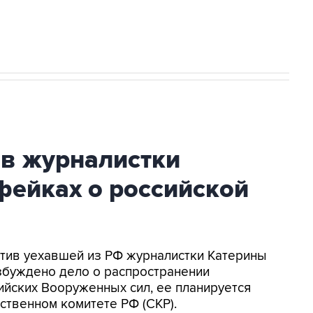
огибшем в результате атаки ВСУ на
ив журналистки
фейках о российской
ротив уехавшей из РФ журналистки Катерины
збуждено дело о распространении
йских Вооруженных сил, ее планируется
ственном комитете РФ (СКР).