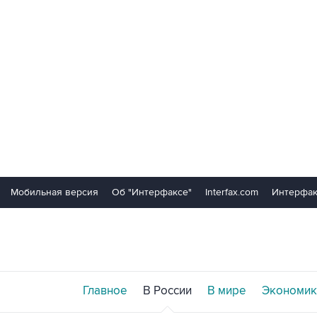
Мобильная версия
Об "Интерфаксе"
Interfax.com
Интерфак
Главное
В России
В мире
Экономик