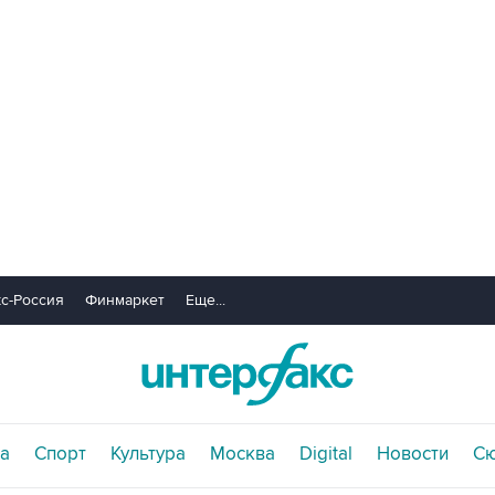
с-Россия
Финмаркет
Еще...
а
Спорт
Культура
Москва
Digital
Новости
С