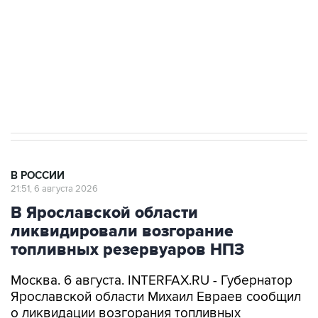
выходят на мировые рынки
Социальная реклама, АНО «Национальные приоритеты».
ИНН 7725383515 Erid: F7NfYUJCUneVdTRF8PRs
Аксенов сообщил о четвертом погибшем в
результате атаки ВСУ на Крым
В РОССИИ
21:51, 6 августа 2026
В Ярославской области
ликвидировали возгорание
топливных резервуаров НПЗ
Москва. 6 августа. INTERFAX.RU - Губернатор
Ярославской области Михаил Евраев сообщил
о ликвидации возгорания топливных