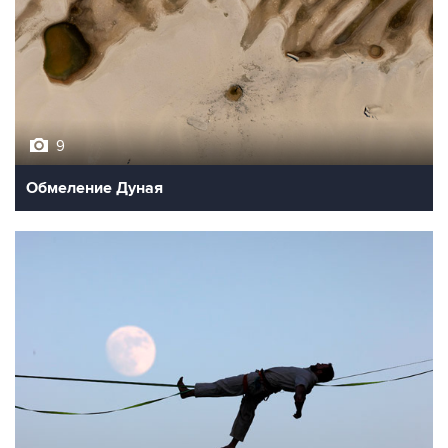
9
Обмеление Дуная