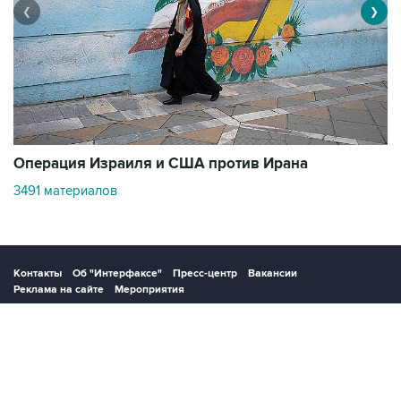
❮
❯
В
Операция Израиля и США против Ирана
11
3491 материалов
Контакты
Об "Интерфаксе"
Пресс-центр
Вакансии
Реклама на сайте
Мероприятия
Copyright © 1991—2026 Interfax. Все права защищены. Сетевое издание
"Интерфакс.ру". Свидетельство о регистрации СМИ ЭЛ № ФС 77 - 84928 выдано