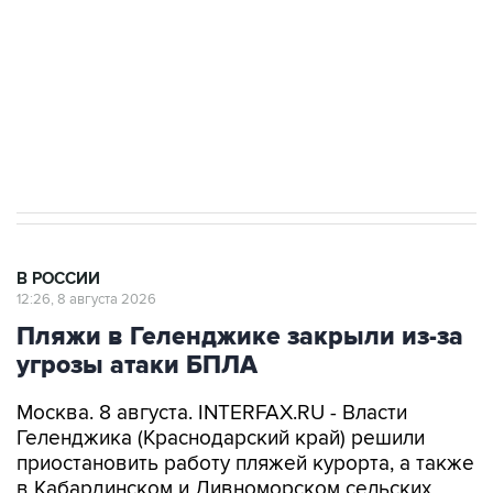
электросетевых объектов и агрокомплексов
Социальная реклама, АНО «Национальные приоритеты».
ИНН 7725383515 Erid: F7NfYUJCUneVdwcydK6A
Кабмин РФ разрешил до 1 июля 2027 года
импорт, выпуск и обращение бензина Евро 2,
Евро 3, Евро 4
В РОССИИ
12:26, 8 августа 2026
Пляжи в Геленджике закрыли из-за
угрозы атаки БПЛА
Москва. 8 августа. INTERFAX.RU - Власти
Геленджика (Краснодарский край) решили
приостановить работу пляжей курорта, а также
в Кабардинском и Дивноморском сельских