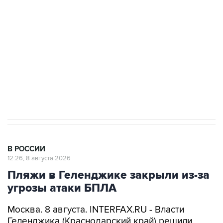
электросетевых объектов и агрокомплексов
Социальная реклама, АНО «Национальные приоритеты».
ИНН 7725383515 Erid: F7NfYUJCUneVdwcydK6A
Кабмин РФ разрешил до 1 июля 2027 года
импорт, выпуск и обращение бензина Евро 2,
Евро 3, Евро 4
В РОССИИ
12:26, 8 августа 2026
Пляжи в Геленджике закрыли из-за
угрозы атаки БПЛА
Москва. 8 августа. INTERFAX.RU - Власти
Геленджика (Краснодарский край) решили
приостановить работу пляжей курорта, а также