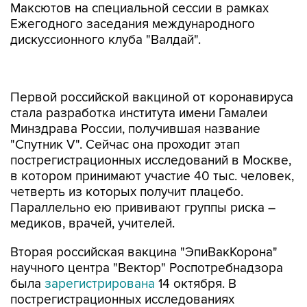
Максютов на специальной сессии в рамках
Ежегодного заседания международного
дискуссионного клуба "Валдай".
Первой российской вакциной от коронавируса
стала разработка института имени Гамалеи
Минздрава России, получившая название
"Спутник V". Сейчас она проходит этап
пострегистрационных исследований в Москве,
в котором принимают участие 40 тыс. человек,
четверть из которых получит плацебо.
Параллельно ею прививают группы риска –
медиков, врачей, учителей.
Вторая российская вакцина "ЭпиВакКорона"
научного центра "Вектор" Роспотребнадзора
была
зарегистрирована
14 октября. В
пострегистрационных исследованиях
препарата примут участие также 40 тысяч
человек в разных регионах России, отдельно