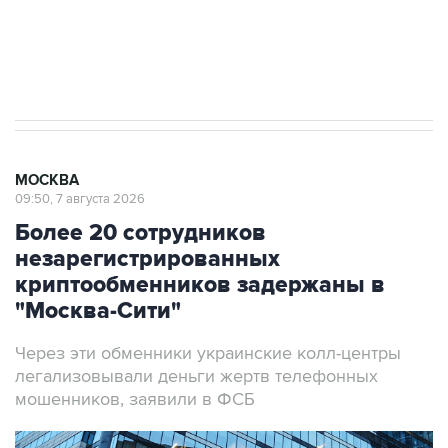
Аксенов сообщил о четвертом погибшем в
результате атаки ВСУ на Крым
МОСКВА
09:50, 7 августа 2026
Более 20 сотрудников
незарегистрированных
криптообменников задержаны в
"Москва-Сити"
Через эти обменники украинские колл-центры
легализовывали деньги жертв телефонных
мошенников, заявили в ФСБ