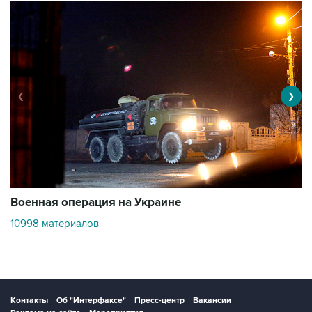
❮
❯
Военная операция на Украине
О
10998 материалов
3
Контакты
Об "Интерфаксе"
Пресс-центр
Вакансии
Реклама на сайте
Мероприятия