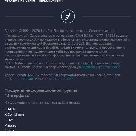
Copyright © 1991—2026 Interfax. Все права защищены. Сетевое издание
"Интерфакс.ру". Свидетельство о регистрации СМИ ЭЛ № ФС 77 - 84928 выдано
Федеральной службой по надзору в сфере связи, информационных технологий и
массовых коммуникаций (Роскомнадзор) 21.03.2023. Вся информация,
размещенная на данном веб-сайте, предназначена только для персонального
пользования и не подлежит дальнейшему воспроизведению и/или
распространению в какой-либо форме, иначе как с письменного разрешения
Интерфакса.
Сайт Interfax.ru (далее – сайт) использует файлы cookie. Продолжая работу с
сайтом, Вы соглашаетесь на сбор и последующую
обработку файлов cookie
.
Адрес: Россия, 127006, Москва, 1-я Тверская-Ямская улица, дом 2, стр.1, тел.:
+7 (499) 250-98-40
, факс:
+7 (499) 250-97-27
Продукты информационной группы
"Интерфакс"
Информация о компаниях, товарах и людях
СПАРК
X-Compliance
СКАУТ
Маркер
АСТРА
Новости и рынки
Новости "Интерфакса"