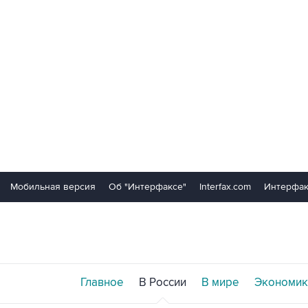
Мобильная версия
Об "Интерфаксе"
Interfax.com
Интерфак
Главное
В России
В мире
Экономик