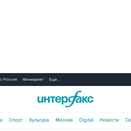
с-Россия
Финмаркет
Еще...
а
Спорт
Культура
Москва
Digital
Новости
С