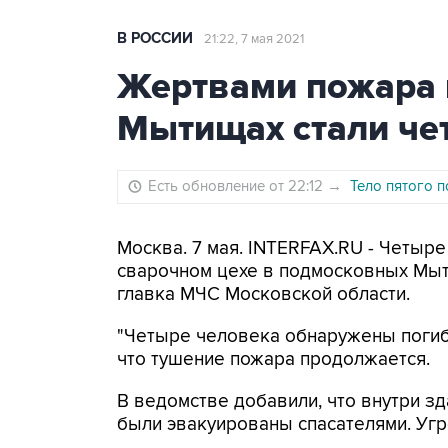
В РОССИИ
21:22, 7 мая 2021
Жертвами пожара 
Мытищах стали че
Есть обновление от 22:12
→
Тело пятого 
Москва. 7 мая. INTERFAX.RU - Четыре
сварочном цехе в подмосковных Мыт
главка МЧС Московской области.
"Четыре человека обнаружены погибш
что тушение пожара продолжается.
В ведомстве добавили, что внутри з
были эвакуированы спасателями. Угр