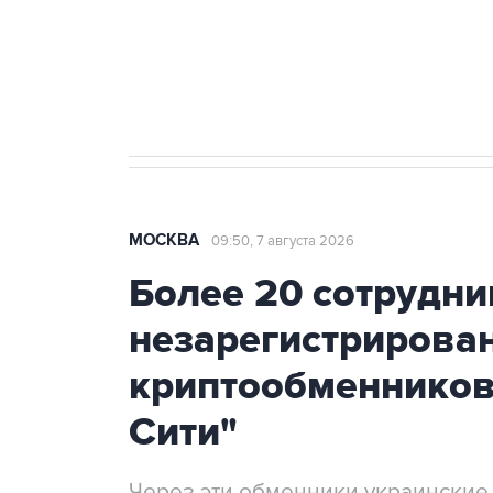
Аксенов сообщил о четвертом п
Крым
МОСКВА
09:50, 7 августа 2026
Более 20 сотрудни
незарегистрирова
криптообменников
Сити"
Через эти обменники украинские