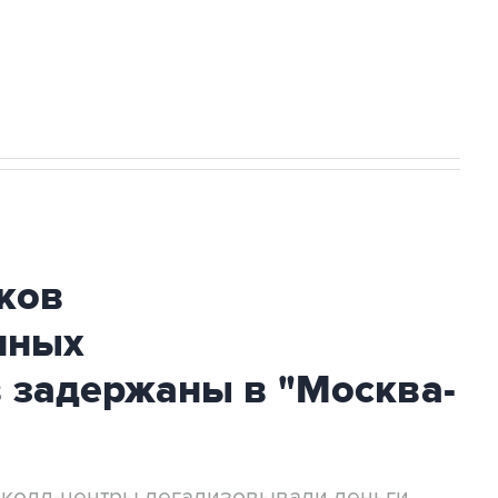
огибшем в результате атаки ВСУ на
ков
нных
 задержаны в "Москва-
 колл-центры легализовывали деньги