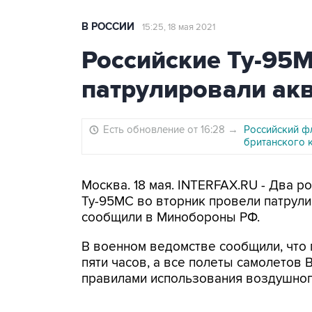
В РОССИИ
15:25, 18 мая 2021
Российские Ту-95М
патрулировали ак
Есть обновление от 16:28
→
Российский ф
британского 
Москва. 18 мая. INTERFAX.RU - Два 
Ту-95МС во вторник провели патрул
сообщили в Минобороны РФ.
В военном ведомстве сообщили, что 
пяти часов, а все полеты самолетов 
правилами использования воздушного