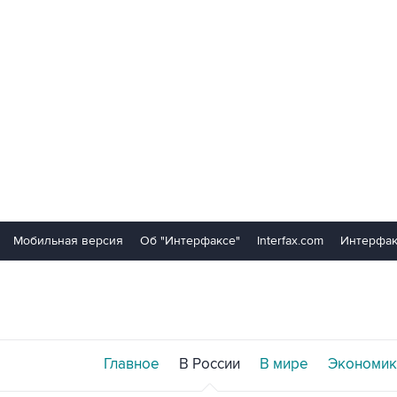
Мобильная версия
Об "Интерфаксе"
Interfax.com
Интерфак
Главное
В России
В мире
Экономик