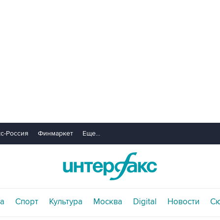
с-Россия
Финмаркет
Еще...
а
Спорт
Культура
Москва
Digital
Новости
С