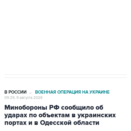
Беспилотные технологии и ИИ на службе у
электросетевых объектов и агрокомплексов
Социальная реклама, АНО «Национальные приоритеты».
ИНН 7725383515 Erid: F7NfYUJCUneVdwcydK6A
Кабмин РФ разрешил до 1 июля 2027 года
импорт, выпуск и обращение бензина Евро 2,
Евро 3, Евро 4
В РОССИИ
ВОЕННАЯ ОПЕРАЦИЯ НА УКРАИНЕ
→
09:29, 9 августа 2026
Минобороны РФ сообщило об
ударах по объектам в украинских
портах и в Одесской области