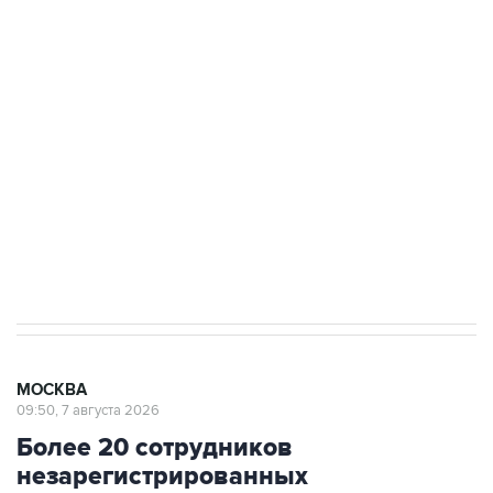
Росгвардии
Беспилотные технологии и ИИ на службе у
электросетевых объектов и агрокомплексов
Социальная реклама, АНО «Национальные приоритеты».
ИНН 7725383515 Erid: F7NfYUJCUneVdwcydK6A
Аксенов сообщил о четвертом погибшем в
результате атаки ВСУ на Крым
МОСКВА
09:50, 7 августа 2026
Более 20 сотрудников
незарегистрированных
криптообменников задержаны в
"Москва-Сити"