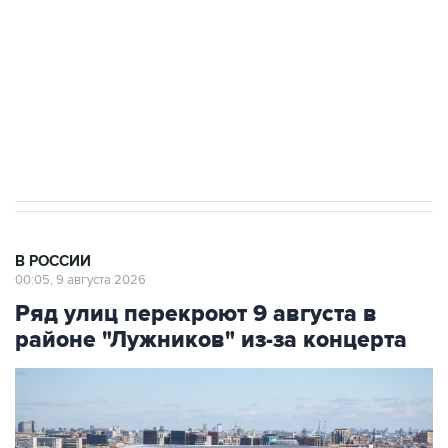
электросетевых объектов и агрокомплексов
Социальная реклама, АНО «Национальные приоритеты».
ИНН 7725383515 Erid: F7NfYUJCUneVdwcydK6A
Кабмин РФ разрешил до 1 июля 2027 года
импорт, выпуск и обращение бензина Евро 2,
Евро 3, Евро 4
В РОССИИ
00:05, 9 августа 2026
Ряд улиц перекроют 9 августа в
районе "Лужников" из-за концерта