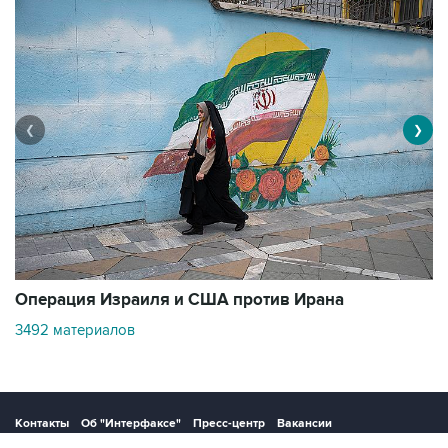
❮
❯
В
Операция Израиля и США против Ирана
1
3492 материалов
Контакты
Об "Интерфаксе"
Пресс-центр
Вакансии
Реклама на сайте
Мероприятия