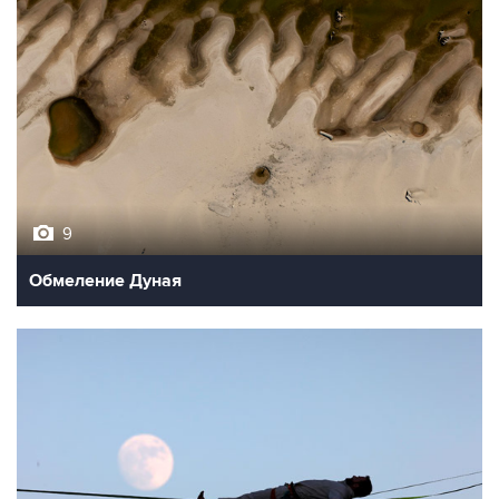
9
Обмеление Дуная