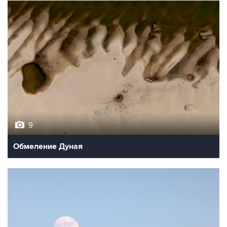
9
Обмеление Дуная