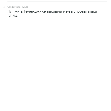
Пляжи в Геленджике закрыли из-за угрозы атаки
БПЛА
08 августа, 11:59
Возгорание на Ильском НПЗ из-за падения обломков
БПЛА ликвидировано
08 августа, 10:07
В Красноярском крае во время сплава по реке
пропала семья
ХРОНИКИ СОБЫТИЙ
❮
❯