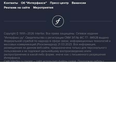
Контакты
Об "Интерфаксе"
Пресс-центр
Вакансии
Реклама на сайте
Мероприятия
Copyright © 1991—2026 Interfax. Все права защищены. Сетевое издание
"Интерфакс.ру". Свидетельство о регистрации СМИ ЭЛ № ФС 77 - 84928 выдано
Федеральной службой по надзору в сфере связи, информационных технологий и
массовых коммуникаций (Роскомнадзор) 21.03.2023. Вся информация,
размещенная на данном веб-сайте, предназначена только для персонального
пользования и не подлежит дальнейшему воспроизведению и/или
распространению в какой-либо форме, иначе как с письменного разрешения
Интерфакса.
Сайт Interfax.ru (далее – сайт) использует файлы cookie. Продолжая работу с
сайтом, Вы соглашаетесь на сбор и последующую
обработку файлов cookie
.
Адрес: Россия, 127006, Москва, 1-я Тверская-Ямская улица, дом 2, стр.1, тел.:
+7 (499) 250-98-40
, факс:
+7 (499) 250-97-27
Продукты информационной группы
"Интерфакс"
Информация о компаниях, товарах и людях
СПАРК
X-Compliance
СКАУТ
Маркер