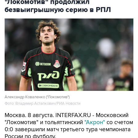
"Локомотив" продолжил
безвыигрышную серию в РПЛ
Александр Коваленко ("Локомотив")
Фото: Владимир Астапкович/РИА Новости
Москва. 8 августа. INTERFAX.RU - Московский
"Локомотив" и тольяттинский
"Акрон"
со счетом
0:0 завершили матч третьего тура чемпионата
России по футболу.