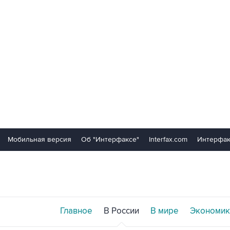
Мобильная версия
Об "Интерфаксе"
Interfax.com
Интерфак
Главное
В России
В мире
Экономик