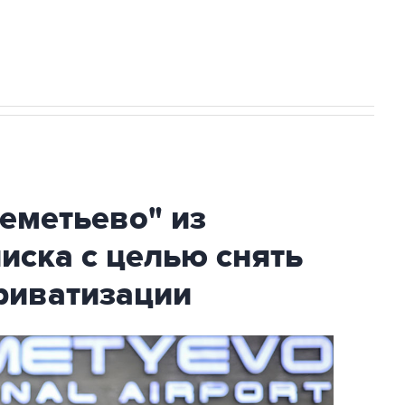
огибшем в результате атаки ВСУ на
еметьево" из
писка с целью снять
риватизации