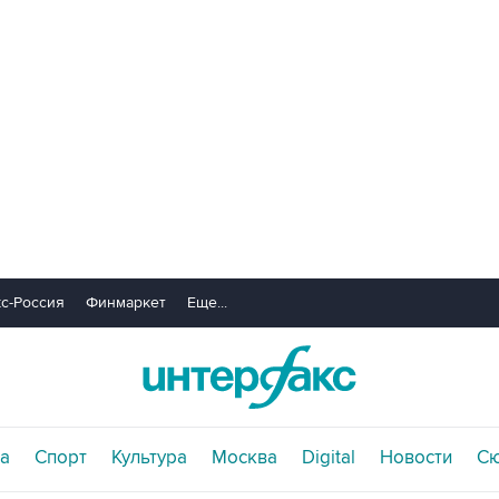
с-Россия
Финмаркет
Еще...
а
Спорт
Культура
Москва
Digital
Новости
С