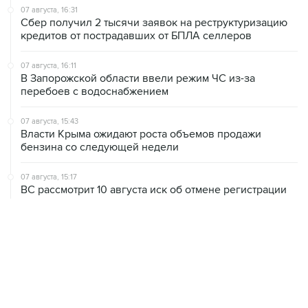
07 августа, 16:31
Сбер получил 2 тысячи заявок на реструктуризацию
кредитов от пострадавших от БПЛА селлеров
07 августа, 16:11
В Запорожской области ввели режим ЧС из-за
перебоев с водоснабжением
07 августа, 15:43
Власти Крыма ожидают роста объемов продажи
бензина со следующей недели
07 августа, 15:17
ВС рассмотрит 10 августа иск об отмене регистрации
списка кандидатов от "Яблока" на выборы в ГД
07 августа, 14:37
Саудовская Аравия, Турция и Пакистан подписали
оборонное соглашение
07 августа, 14:29
"Яблоку" не удалось оспорить отказ в регистрации на