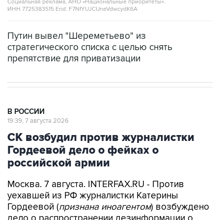
Социальная реклама, АНО «Национальные приоритеты».
ИНН 7725383515 Erid: F7NfYUJCUneVdwcydK6A
Путин вывел "Шереметьево" из
стратегического списка с целью снять
препятствие для приватизации
В РОССИИ
19:39, 7 августа 2026
СК возбудил против журналистки
Гордеевой дело о фейках о
российской армии
Москва. 7 августа. INTERFAX.RU - Против
уехавшей из РФ журналистки Катерины
Гордеевой (
признана иноагентом
) возбуждено
дело о распространении дезинформации о