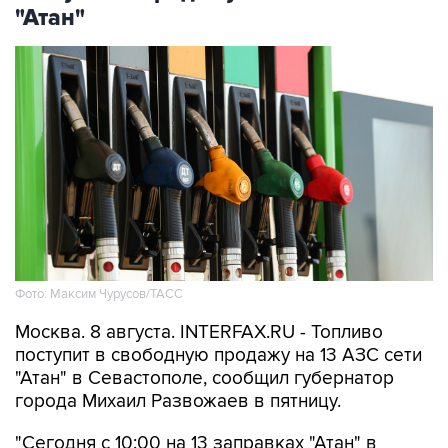
Фото: Максим Чурусов/ТАСС
Москва. 8 августа. INTERFAX.RU - Топливо
поступит в свободную продажу на 13 АЗС сети
"Атан" в Севастополе, сообщил губернатор
города Михаил Развожаев в пятницу.
"Сегодня с 10:00 на 13 заправках "Атан" в
свободной продаже топливо марок Аи-95 Ultra,
ДТ Ultra, ДТ и Аи-100. Объем лимитов по всем