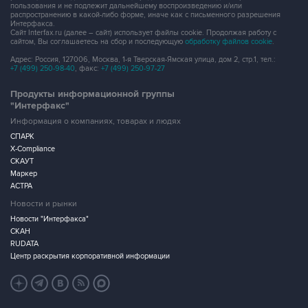
пользования и не подлежит дальнейшему воспроизведению и/или
распространению в какой-либо форме, иначе как с письменного разрешения
Интерфакса.
Сайт Interfax.ru (далее – сайт) использует файлы cookie. Продолжая работу с
сайтом, Вы соглашаетесь на сбор и последующую
обработку файлов cookie
.
Адрес: Россия, 127006, Москва, 1-я Тверская-Ямская улица, дом 2, стр.1, тел.:
+7 (499) 250-98-40
, факс:
+7 (499) 250-97-27
Продукты информационной группы
"Интерфакс"
Информация о компаниях, товарах и людях
СПАРК
X-Compliance
СКАУТ
Маркер
АСТРА
Новости и рынки
Новости "Интерфакса"
СКАН
RUDATA
Центр раскрытия корпоративной информации