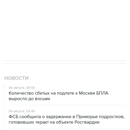
Как российские медицинские технологии
выходят на мировые рынки
Социальная реклама, АНО «Национальные приоритеты».
ИНН 7725383515 Erid: F7NfYUJCUneVdTRF8PRs
Трамп заявил, что переговоры с Ираном
начнутся в понедельник
НОВОСТИ
06 августа, 09:59
Количество сбитых на подлете к Москве БПЛА
выросло до восьми
06 августа, 09:49
ФСБ сообщила о задержании в Приморье подростков,
готовивших теракт на объекте Росгвардии