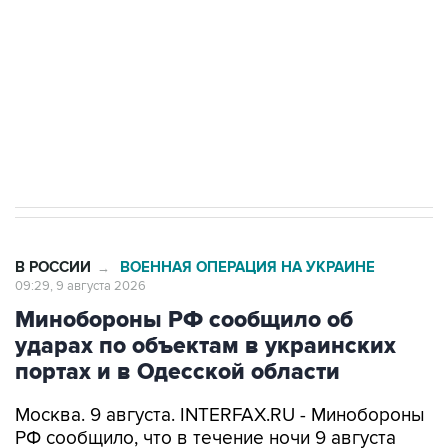
электросетевых объектов и агрокомплексов
Социальная реклама, АНО «Национальные приоритеты».
ИНН 7725383515 Erid: F7NfYUJCUneVdwcydK6A
Кабмин РФ разрешил до 1 июля 2027 года
импорт, выпуск и обращение бензина Евро 2,
Евро 3, Евро 4
В РОССИИ
ВОЕННАЯ ОПЕРАЦИЯ НА УКРАИНЕ
→
09:29, 9 августа 2026
Минобороны РФ сообщило об
ударах по объектам в украинских
портах и в Одесской области
Москва. 9 августа. INTERFAX.RU - Минобороны
РФ сообщило, что в течение ночи 9 августа