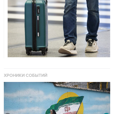
ХРОНИКИ СОБЫТИЙ
❮
❯