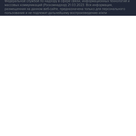
пользования и не подлежит дальнейшему воспроизведению и/или
распространению в какой-либо форме, иначе как с письменного разрешения
Интерфакса.
Сайт Interfax.ru (далее – сайт) использует файлы cookie. Продолжая работу с
сайтом, Вы соглашаетесь на сбор и последующую
обработку файлов cookie
.
Адрес: Россия, 127006, Москва, 1-я Тверская-Ямская улица, дом 2, стр.1, тел.:
+7 (499) 250-98-40
, факс:
+7 (499) 250-97-27
Продукты информационной группы
"Интерфакс"
Информация о компаниях, товарах и людях
СПАРК
X-Compliance
СКАУТ
Маркер
АСТРА
Новости и рынки
Новости "Интерфакса"
СКАН
RUDATA
Центр раскрытия корпоративной информации