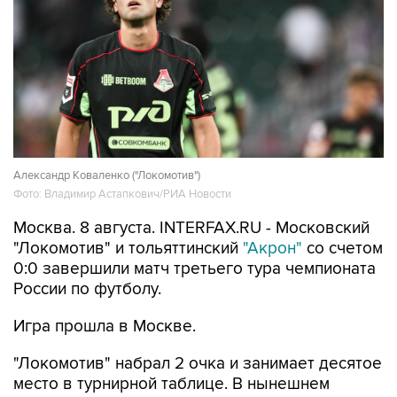
Александр Коваленко ("Локомотив")
Фото: Владимир Астапкович/РИА Новости
Москва. 8 августа. INTERFAX.RU - Московский
"Локомотив" и тольяттинский
"Акрон"
со счетом
0:0 завершили матч третьего тура чемпионата
России по футболу.
Игра прошла в Москве.
"Локомотив" набрал 2 очка и занимает десятое
место в турнирной таблице. В нынешнем
сезоне РПЛ он пока не одержал ни одной
победы, а с учетом предыдущего его