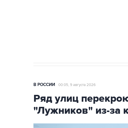
Беспилотные технологии и ИИ н
агрокомплексов
Социальная реклама, АНО «Национальные приоритеты».
И
Кабмин РФ разрешил до 1 июля 
бензина Евро 2, Евро 3, Евро 4
В РОССИИ
00:05, 9 августа 2026
Ряд улиц перекрою
"Лужников" из-за 