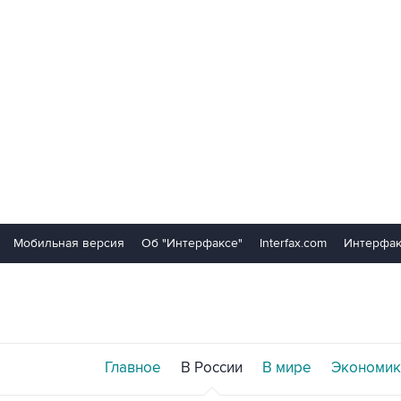
Мобильная версия
Об "Интерфаксе"
Interfax.com
Интерфак
Главное
В России
В мире
Экономик