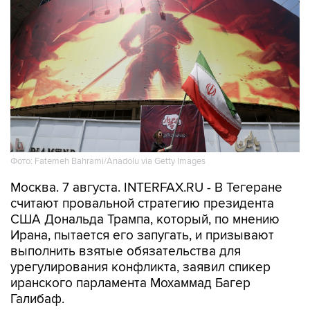
Фото: Fatemeh Bahrami/Anadolu via Getty Images
Москва. 7 августа. INTERFAX.RU - В Тегеране
считают провальной стратегию президента
США Дональда Трампа, который, по мнению
Ирана, пытается его запугать, и призывают
выполнить взятые обязательства для
урегулирования конфликта, заявил спикер
иранского парламента Мохаммад Багер
Галибаф.
В МИРЕ