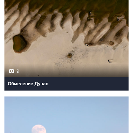
9
Обмеление Дуная