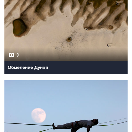
9
Обмеление Дуная