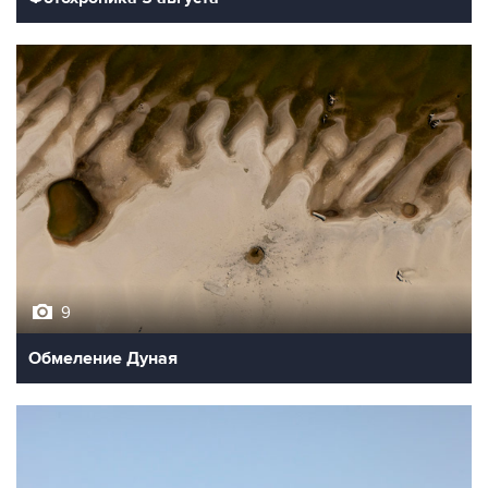
9
Обмеление Дуная