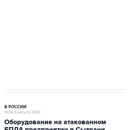
Беспилотные технологии и ИИ на службе у
электросетевых объектов и агрокомплексов
Социальная реклама, АНО «Национальные приоритеты».
ИНН 7725383515 Erid: F7NfYUJCUneVdwcydK6A
Кабмин РФ разрешил до 1 июля 2027 года
импорт, выпуск и обращение бензина Евро 2,
Евро 3, Евро 4
В РОССИИ
14:24, 8 августа 2026
Оборудование на атакованном
БПЛА предприятии в Сызрани
запустят в кратчайшие сроки