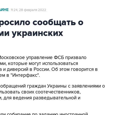
АИНЕ
11:24, 28 февраля 2022
осило сообщать о
ами украинских
 Московское управление ФСБ призвало
ами, которые могут использоваться
и диверсий в России. Об этом говорится в
ем в "Интерфакс".
и обращений граждан Украины с заявлениями о
льзовать своих соотечественников,
, для ведения разведывательной и
или собирание по заданию иностранной