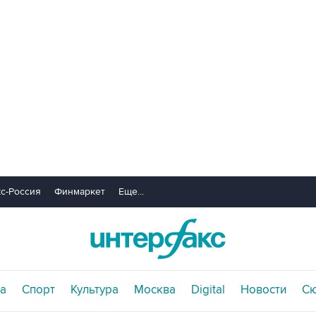
с-Россия
Финмаркет
Еще...
а
Спорт
Культура
Москва
Digital
Новости
С