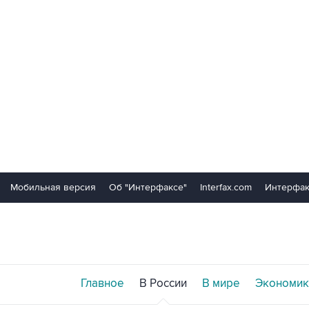
Мобильная версия
Об "Интерфаксе"
Interfax.com
Интерфак
Главное
В России
В мире
Экономик