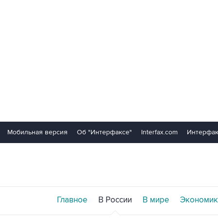
Мобильная версия
Об "Интерфаксе"
Interfax.com
Интерфак
Главное
В России
В мире
Экономик