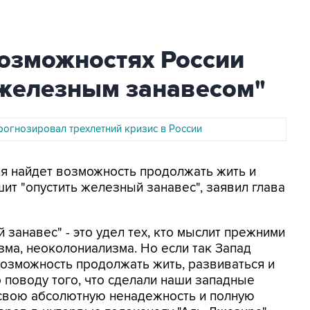
возможностях России
"железным занавесом"
рогнозировал трехлетний кризис в России
сия найдет возможность продолжать жить и
шит "опустить железный занавес", заявил глава
 занавес" - это удел тех, кто мыслит прежними
зма, неоколониализма. Но если так Запад
возможность продолжать жить, развиваться и
 поводу того, что сделали наши западные
 свою абсолютную ненадежность и полную