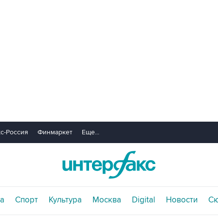
с-Россия
Финмаркет
Еще...
а
Спорт
Культура
Москва
Digital
Новости
С