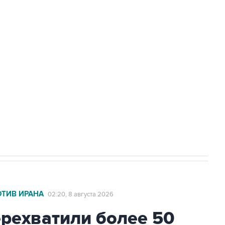
Приморье подростков, готовивших
а службе у электросетевых объектов и
НН 7725383515 Erid: F7NfYUJCUneVdwcydK6A
2027 года импорт, выпуск и обращение
ОТИВ ИРАНА
02:20, 8 августа 2026
ехватили более 50