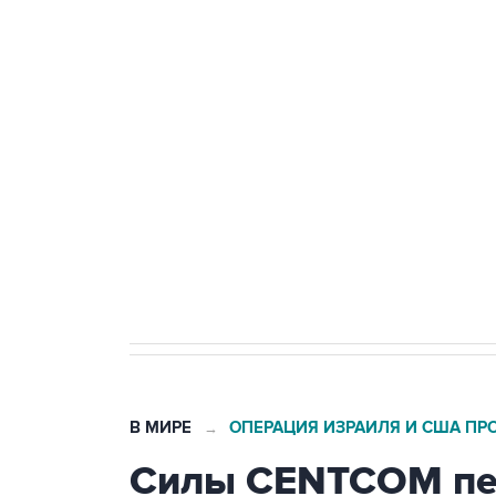
ФСБ сообщила о задержании в 
теракт на объекте Росгвардии
Беспилотные технологии и ИИ н
агрокомплексов
Социальная реклама, АНО «Национальные приоритеты».
И
Кабмин РФ разрешил до 1 июля 
бензина Евро 2, Евро 3, Евро 4
В МИРЕ
ОПЕРАЦИЯ ИЗРАИЛЯ И США ПР
→
Силы CENTCOM пер