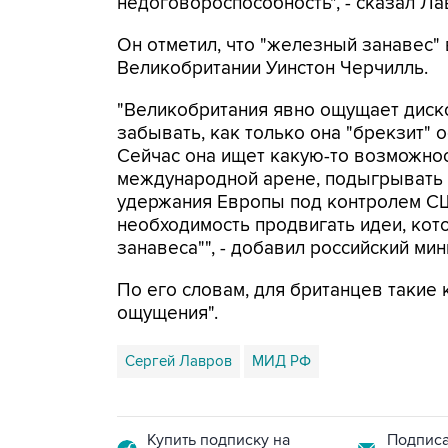
недоговороспособность", - сказал Л
Он отметил, что "железный занавес"
Великобритании Уинстон Черчилль.
"Великобритания явно ощущает диско
забывать, как только она "брекзит" о
Сейчас она ищет какую-то возможност
международной арене, подыгрывать 
удержания Европы под контролем США
необходимость продвигать идеи, кот
занавеса"", - добавил российский мин
По его словам, для британцев такие
ощущения".
Сергей Лавров
МИД РФ
Купить подписку на
Подписа