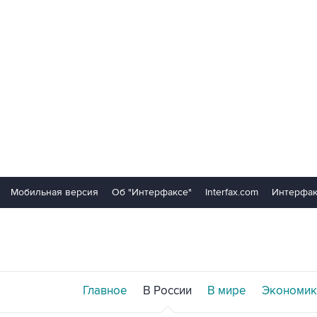
Мобильная версия
Об "Интерфаксе"
Interfax.com
Интерфак
Главное
В России
В мире
Экономик