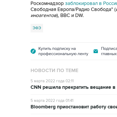
Роскомнадзор
заблокировал в Росси
Свободная Европа/Радио Свобода" (
иноагентов
), BBC и DW.
ЭФЭ
Купить подписку на
Подписа
профессиональную ленту
главных
НОВОСТИ ПО ТЕМЕ
5 марта 2022 года 02:11
CNN решила прекратить вещание в 
5 марта 2022 года 01:41
Bloomberg приостановит работу сво