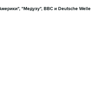
мерики", "Медузу", BBC и Deutsche Welle
22:34, 7 августа 2026
сообщил