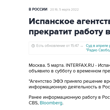
В РОССИИ
20:16, 5 марта 2022
Испанское агентс
прекратит работу 
Есть обновление от 15:47
→
Суд в апреле
"Радио Свобо
Москва. 5 марта. INTERFAX.RU - Исп
объявило в субботу о временном пре
"Агентство ЭФЭ приняло решение вр
информационную деятельность в Росс
Ранее информационную работу в Росс
CBS,
Bloomberg
.