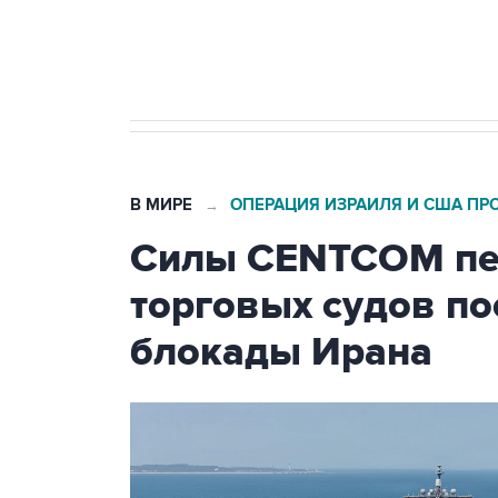
Кабмин РФ разрешил до 1 июля 
бензина Евро 2, Евро 3, Евро 4
В МИРЕ
ОПЕРАЦИЯ ИЗРАИЛЯ И США ПР
→
Силы CENTCOM пер
торговых судов п
блокады Ирана