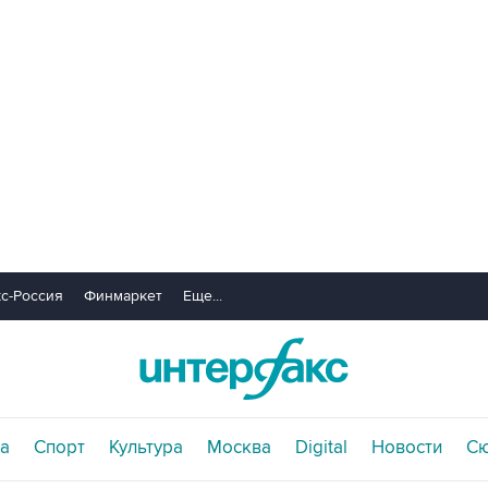
с-Россия
Финмаркет
Еще...
а
Спорт
Культура
Москва
Digital
Новости
С