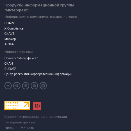
Продукты информационной группы
"Интерфакс"
Информация о компаниях, товарах и людях
СПАРК
X-Compliance
СКАУТ
Маркер
АСТРА
Новости и рынки
Новости "Интерфакса"
СКАН
RUDATA
Центр раскрытия корпоративной информации
Условия использования информации
Выходные данные
Дизайн – Motka.ru