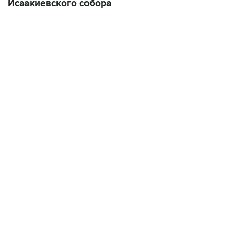
Исаакиевского собора
01:09, 7 августа 2026
В МИРЕ