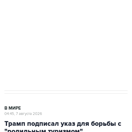
ФСБ сообщила о задержании в Приморье
подростков, готовивших теракт на объекте
Росгвардии
Как российские медицинские технологии
выходят на мировые рынки
Социальная реклама, АНО «Национальные приоритеты».
ИНН 7725383515 Erid: F7NfYUJCUneVdTRF8PRs
Аксенов сообщил о четвертом погибшем в
результате атаки ВСУ на Крым
В МИРЕ
04:45, 7 августа 2026
Трамп подписал указ для борьбы с
"родильным туризмом"