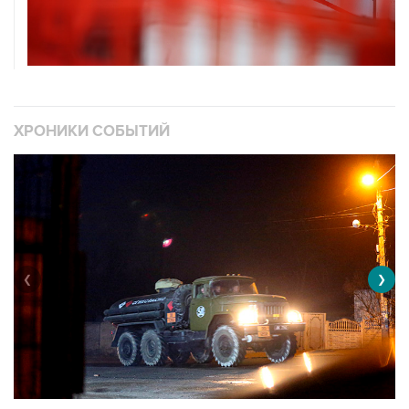
ХРОНИКИ СОБЫТИЙ
❮
❯