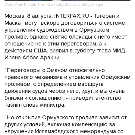
Фото: Arun Kumar/ The India Today Group via Getty Images
Москва. 8 августа. INTERFAX.RU - Тегеран и
Маскат могут вскоре договориться о системе
управления судоходством в Ормузском
проливе, однако снятие блокады с него имеет
отношение не к этим переговорам, а к
действиям США, заявил в субботу глава МИД
Ирана Аббас Аракчи.
"Переговоры с Оманом относительно
правового механизма и управления Ормузским
проливом, с определением маршрута
движения судов через него, идут, и мы очень
близки к соглашению", - приводит агентство
Tasnim слова министра.
"Но открытие Ормузского пролива зависит от
других условий, включая компенсацию за
нарушения Исламабадского меморандума со