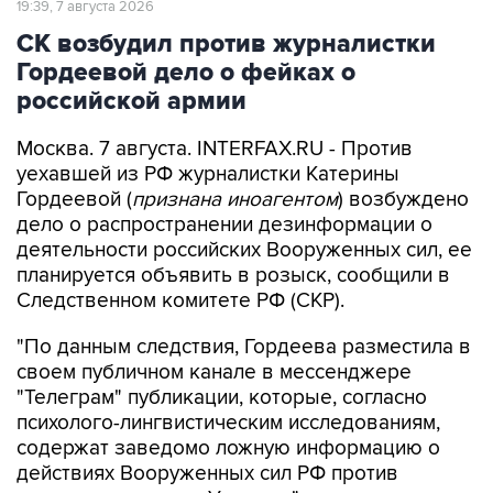
Гордеевой дело о фейках о
российской армии
Москва. 7 августа. INTERFAX.RU - Против
уехавшей из РФ журналистки Катерины
Гордеевой (
признана иноагентом
) возбуждено
дело о распространении дезинформации о
деятельности российских Вооруженных сил, ее
планируется объявить в розыск, сообщили в
Следственном комитете РФ (СКР).
"По данным следствия, Гордеева разместила в
своем публичном канале в мессенджере
"Телеграм" публикации, которые, согласно
психолого-лингвистическим исследованиям,
содержат заведомо ложную информацию о
действиях Вооруженных сил РФ против
мирного населения Украины", - говорится в
сообщении СКР в канале в MAX в пятницу.