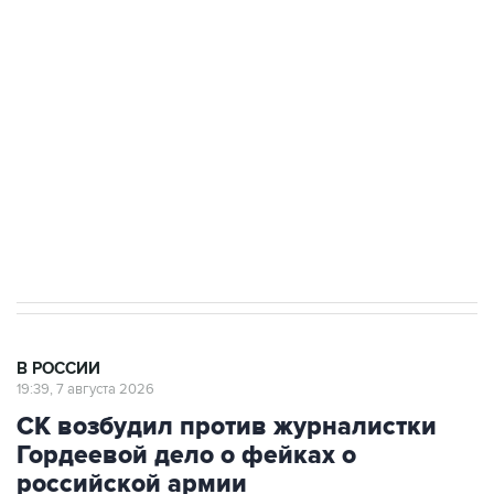
Росгвардии
Беспилотные технологии и ИИ на службе у
электросетевых объектов и агрокомплексов
Социальная реклама, АНО «Национальные приоритеты».
ИНН 7725383515 Erid: F7NfYUJCUneVdwcydK6A
Путин вывел "Шереметьево" из
стратегического списка с целью снять
препятствие для приватизации
В РОССИИ
19:39, 7 августа 2026
СК возбудил против журналистки
Гордеевой дело о фейках о
российской армии