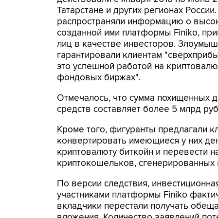
Татарстане и других регионах России
распространяли информацию о высок
созданной ими платформы Finiko, пр
лиц в качестве инвесторов. Злоумы
гарантировали клиентам "сверхприбы
это успешной работой на криптовалю
фондовых биржах".
Отмечалось, что сумма похищенных 
средств составляет более 5 млрд руб
Кроме того, фигуранты предлагали к
конвертировать имеющиеся у них де
криптовалюту биткойн и перевести н
криптокошельков, сгенерированных и
По версии следствия, инвестиционна
участниками платформы Finiko факти
вкладчики перестали получать обеща
вложения. Количество заявлений по