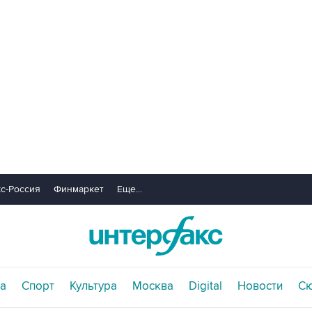
с-Россия
Финмаркет
Еще...
а
Спорт
Культура
Москва
Digital
Новости
С