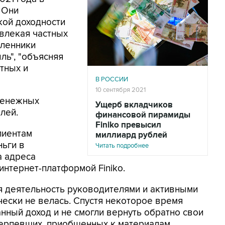
. Они
ой доходности
ивлекая частных
шленники
ль", "объясняя
тных и
В РОССИИ
10 сентября 2021
денежных
Ущерб вкладчиков
лей.
финансовой пирамиды
Finiko превысил
лиентам
миллиард рублей
ньги в
Читать подробнее
а адреса
нтернет-платформой Finiko.
я деятельность руководителями и активными
чески не велась. Спустя некоторое время
нный доход и не смогли вернуть обратно свои
терпевших, приобщенных к материалам