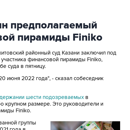
ин предполагаемый
вой пирамиды Finiko
ахитовский районный суд Казани заключил под
участника финансовой пирамиды Finiko,
е суда в пятницу.
0 июня 2022 года", - сказал собеседник
держании шести подозреваемых
в
о крупном размере. Это руководители и
миды Finiko.
ованной группы
021 года в