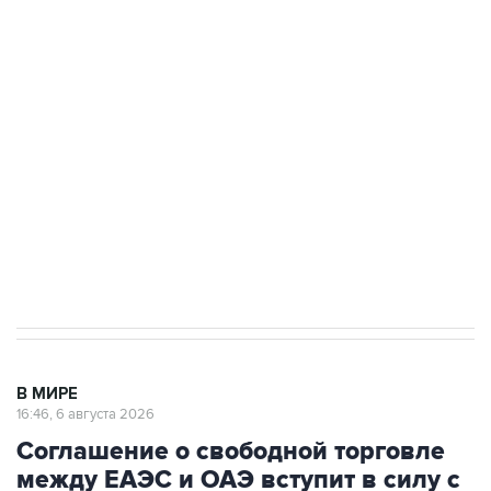
Путин сообщил о решении сосредоточить в
одних руках все службы тыла Минобороны
Как российские медицинские технологии
выходят на мировые рынки
Социальная реклама, АНО «Национальные приоритеты».
ИНН 7725383515 Erid: F7NfYUJCUneVdTRF8PRs
Трамп заявил, что переговоры с Ираном
начнутся в понедельник
В МИРЕ
16:46, 6 августа 2026
Соглашение о свободной торговле
между ЕАЭС и ОАЭ вступит в силу с