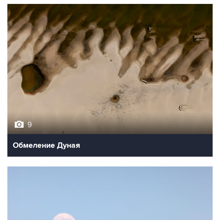
9
Обмеление Дуная