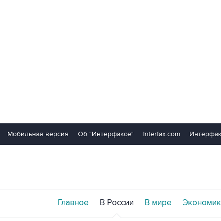
Мобильная версия
Об "Интерфаксе"
Interfax.com
Интерфак
Главное
В России
В мире
Экономик