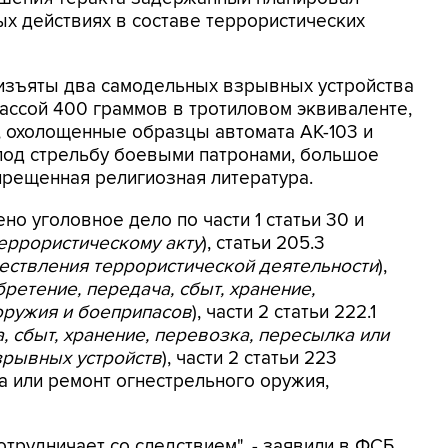
ых действиях в составе террористических
изъяты два самодельных взрывных устройства
ссой 400 граммов в тротиловом эквиваленте,
, охолощенные образцы автомата АК-103 и
под стрельбу боевыми патронами, большое
прещенная религиозная литература.
о уголовное дело по части 1 статьи 30 и
еррористическому акту
), статьи 205.3
ествления террористической деятельности
),
ретение, передача, сбыт, хранение,
оружия и боеприпасов
), части 2 статьи 222.1
 сбыт, хранение, перевозка, пересылка или
зрывных устройств
), части 2 статьи 223
а или ремонт огнестрельного оружия,
отрудничает со следствием", - заявили в ФСБ.