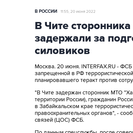
В РОССИИ
11:55, 20 июня 2022
В Чите сторонника
задержали за подг
силовиков
Москва. 20 июня. INTERFAX.RU - ФСБ
запрещенной в РФ террористической
планировавшего теракт против сотр
"В Чите задержан сторонник МТО "Ха
территории России), гражданин Рос
в Забайкальском крае террористичес
правоохранительных органов", - со
связей (ЦОС) ФСБ.
По данным спецслужбы, после совер