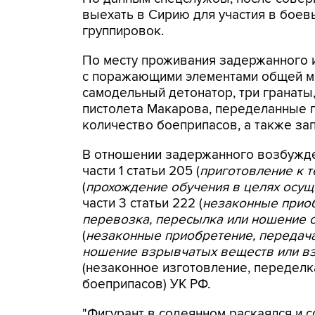
выехать в Сирию для участия в боев
группировок.
По месту проживания задержанного 
с поражающими элементами общей ма
самодельный детонатор, три гранаты
пистолета Макарова, переделанные 
количество боеприпасов, а также за
В отношении задержанного возбужден
части 1 статьи 205 (
приготовление к т
(
прохождение обучения в целях осущ
части 3 статьи 222 (
незаконные приоб
перевозка, пересылка или ношение 
(
незаконные приобретение, передача,
ношение взрывчатых веществ или в
(незаконное изготовление, переделк
боеприпасов) УК РФ.
"Фигурант в содеянном раскаялся и с