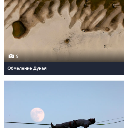
9
Обмеление Дуная