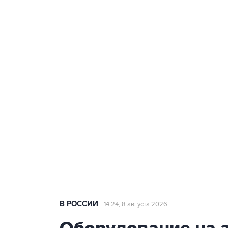
ФСБ сообщила о задержании в 
теракт на объекте Росгвардии
Беспилотные технологии и ИИ н
агрокомплексов
Социальная реклама, АНО «Национальные приоритеты».
И
Кабмин РФ разрешил до 1 июля 
бензина Евро 2, Евро 3, Евро 4
В РОССИИ
14:24, 8 августа 2026