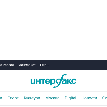
с-Россия
Финмаркет
Еще...
а
Спорт
Культура
Москва
Digital
Новости
С