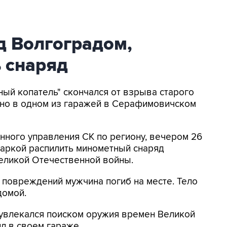
д Волгоградом,
 снаряд
ный копатель" скончался от взрыва старого
ено в одном из гаражей в Серафимовичском
нного управления СК по региону, вечером 26
гаркой распилить минометный снаряд
еликой Отечественной войны.
 повреждений мужчина погиб на месте. Тело
домой.
 увлекался поиском оружия времен Великой
л в своем гараже.