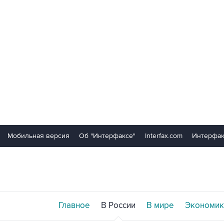
Мобильная версия
Об "Интерфаксе"
Interfax.com
Интерфак
Главное
В России
В мире
Экономик